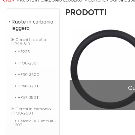
CASA
RUOTE IN CARBONIO LEGGERO
CLINCHER U-SHAPE 25
PRODOTTI
Ruote in carbonio
leggero
Cerchi bicicletta
HP46-310
HP225
HP30-260T
HP30-360C
HP46-320T
Qu
HP57-350T
Cerchi in carbonio
HP30-260T
Forma di U-figura cl
versione più ampia del
Cerchio Di 20mm XB-
20T
frenata, drammaticame
e comfort per il pil