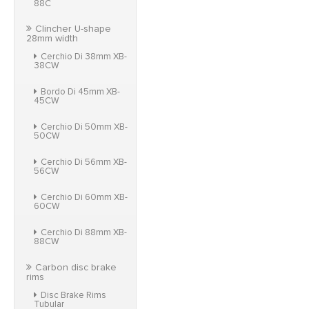
88C
Clincher U-shape
28mm width
Cerchio Di 38mm XB-
38CW
Bordo Di 45mm XB-
45CW
Cerchio Di 50mm XB-
50CW
Cerchio Di 56mm XB-
56CW
Cerchio Di 60mm XB-
60CW
Cerchio Di 88mm XB-
88CW
Carbon disc brake
rims
Disc Brake Rims
Tubular