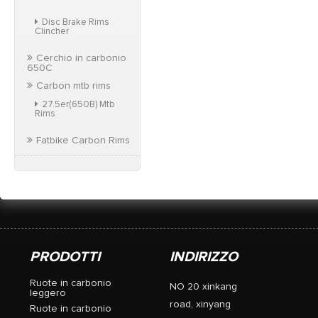
Disc Brake Rims
Clincher
Cerchio in carbonio
650C
Carbon mtb rims
27.5er(650B) Mtb
Rims
Fatbike Carbon Rims
PRODOTTI
INDIRIZZO
Ruote in carbonio
NO 20 xinkang
leggero
road, xinyang
Ruote in carbonio