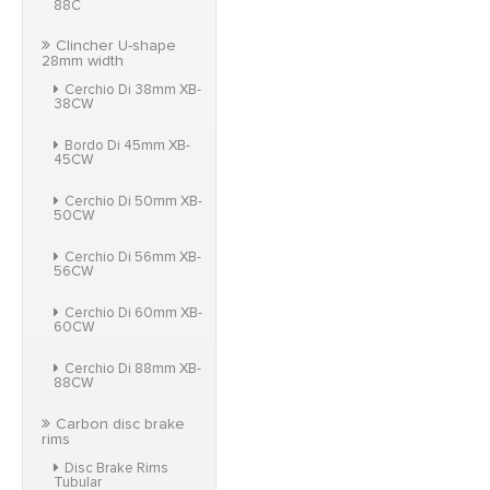
88C
Clincher U-shape
28mm width
Cerchio Di 38mm XB-
38CW
Bordo Di 45mm XB-
45CW
Cerchio Di 50mm XB-
50CW
Cerchio Di 56mm XB-
56CW
Cerchio Di 60mm XB-
60CW
Cerchio Di 88mm XB-
88CW
Carbon disc brake
rims
Disc Brake Rims
Tubular