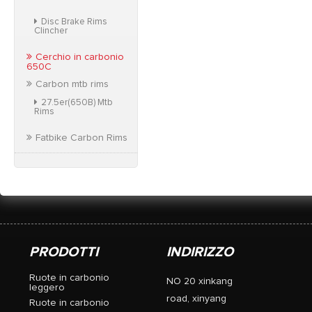
Disc Brake Rims
Clincher
Cerchio in carbonio
650C
Carbon mtb rims
27.5er(650B) Mtb
Rims
Fatbike Carbon Rims
PRODOTTI
INDIRIZZO
Ruote in carbonio
NO 20 xinkang
leggero
road, xinyang
Ruote in carbonio