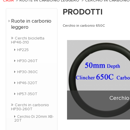
CASA
RUOTE IN CARBONIO LEGGERO
CERCHIO IN CARBONIO
PRODOTTI
Ruote in carbonio
Cerchio in carbonio 650C
leggero
Cerchi bicicletta
HP46-310
HP225
HP30-260T
HP30-360C
HP46-320T
HP57-350T
Cerchio
Cerchi in carbonio
HP30-260T
Cerchio Di 20mm XB-
20T
50mm per copert