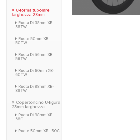
U-forma tubolare
larghezza 28mm
Forma di U-figura cl
Ruota Di 38mm XB-
versione più ampia del
38TW
frenata, drammaticame
e comfort per il pil
Ruote 50mm XB-
50TW
Ruota Di 56mm XB-
56TW
Ruota Di 60mm XB-
60TW
Ruota Di 88mm XB-
88TW
Copertoncino U-figura
23mm larghezza
Ruota Di 38mm XB -
38C
Ruote 50mm XB - 50C