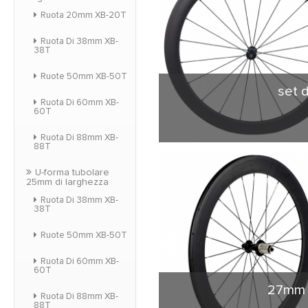
Ruota 20mm XB-20T
Ruota Di 38mm XB-
38T
Ruote 50mm XB-50T
set d
Ruota Di 60mm XB-
60T
Ruota Di 88mm XB-
88T
Forma di U-figura cl
versione più ampia del
U-forma tubolare
frenata, drammaticame
25mm di larghezza
e comfort per il pil
Ruota Di 38mm XB-
38T
Ruote 50mm XB-50T
Ruota Di 60mm XB-
60T
27mm l
Ruota Di 88mm XB-
88T