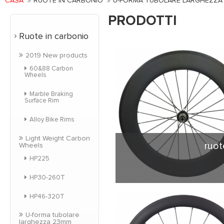
CASA
RUOTE IN CARBONIO
U-FORMA TUBOLARE LARGHEZZA
PRODOTTI
Ruote in carbonio
2019 New products
60&88 Carbon
Wheels
Marble Braking
Surface Rim
Alloy Bike Rims
Light Weight Carbon
ruot
Wheels
HP225
HP30-260T
Forma di U-figura cl
HP46-320T
versione più ampia del
frenata, drammaticame
U-forma tubolare
e comfort per il pil
larghezza 23mm