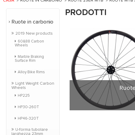
CASA
RUOTE IN CARBONIO
RUOTE 29ER MTB
RUOTE MTB 
PRODOTTI
Ruote in carbonio
2019 New products
60&88 Carbon
Wheels
Marble Braking
Surface Rim
Alloy Bike Rims
Light Weight Carbon
Ruote
Wheels
HP225
HP30-260T
Ruote MTB 29er asimme
HP46-320T
di clientela. La loro 
stress di bici d
U-forma tubolare
corse. Cerchi a
larghezza 23mm