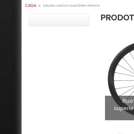
CASA
tubular-carbon-road-bike-wheels
PRODOT
Ruot
superl
HP serie
grande in