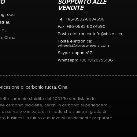
contro la foratura e comfort per i
ZO
SUPPORTO ALLE
pilota. Larghezza 23mm / 25mm /
VENDITE
28mm U-forma sono tutti
ng road,
Tel: +86-0592-6084590
compatibili.
trial,
Fax: +86-0592-6084590
ict,
Posta elettronica:
info@xbikes.cn
n, China
Posta elettronica:
wheels@xbikewheels.com
Skype:
daphne871
Whatsapp: +86 18120755106
ricazione di carbonio ruota, Cina.
lette carbonio stabilito dal 2007.To soddisfano le
le carbonio biciclette, cerchi in carbonio superleggero,
e, osservare e imparare, in modo che siamo in grado di
stro business in futuro e muoversi rapidamente preparare