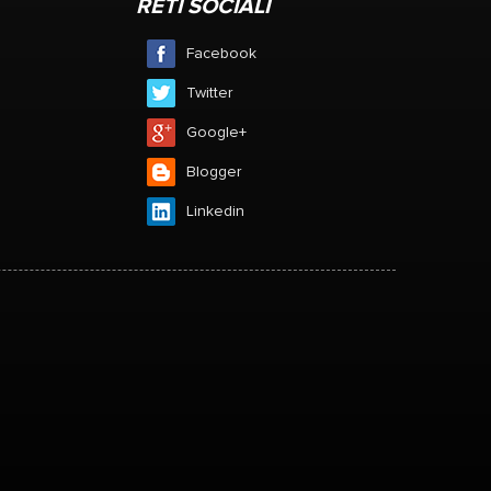
l
contro la foratura e comfort per il
RETI SOCIALI
pilota. Larghezza 23mm / 25mm /
28mm U-forma sono tutti
Facebook
compatibili.
Twitter
Google+
Blogger
Linkedin