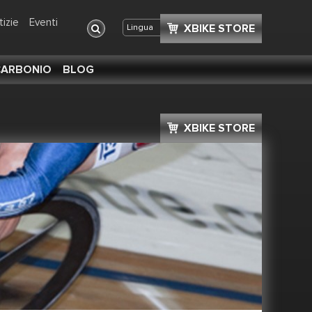
tizie
Eventi
XBIKE STORE
Condividi
+
Lingua
 CARBONIO
BLOG
XBIKE STORE