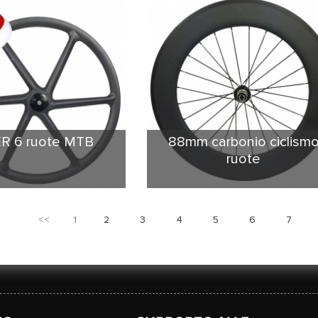
a 23mm lo rendono più
leggero 2. solid PMI schiuma cor
. Estensione della
instructure 3. forte capacità
te tecnologia solida
d'accelerazione 4. basalto
con schiuma PMI, il suo
superficie ed alta TG in fibra di
credibile. PMI schiuma
carbonio tempo della garanzia
zzato ROHACELL da
mesi 5,18
. Lo stesso fornitore
 marca, Mavic, Corima.
ER 6 ruote MTB
88mm carbonio ciclism
ruote
Forma di U-figura classica dà un
migliore profilo aerodinamico a
<<
1
2
3
4
5
6
7
tutto tondo. Inoltre, versione più
ampia del rim ha una maggiore
rigidità laterale. Potrebbe
garantire migliore frenata,
drammaticamente maggiore
trazione, migliorare la protezion