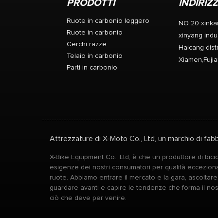
PRODOTTI
INDIRIZ
Ruote in carbonio leggero
NO 20 xinka
Ruote in carbonio
xinyang indus
Cerchi razze
Haicang distr
Telaio in carbonio
Xiamen,Fujia
Parti in carbonio
Attrezzature di X-Moto Co., Ltd, un marchio di fabb
X-Bike Equipment Co., Ltd, è che un produttore di bicic
esigenze dei nostri consumatori per qualità ecceziona
ruote. Abbiamo entrare il mercato e la gara, ascoltar
guardare avanti e capire le tendenze che forma il no
ciò che deve per venire.