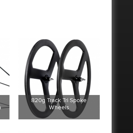
820g Track Tri Spoke
m
Wheels
tubolare 3 ruote a raggi è solido
con PMI schiuma. speciale