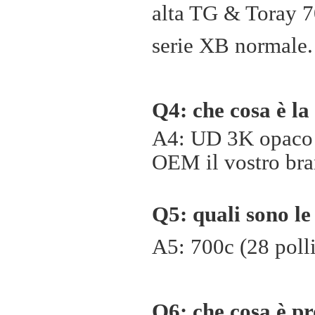
alta TG & Toray 70
serie XB normale.
Q4: che cosa è la
A4: UD 3K opaco 
OEM il vostro bra
Q5: quali sono le
A5: 700c (28 polli
Q6: che cosa è pr