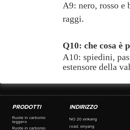
A9: nero, rosso e 
raggi.
Q10: che cosa è p
A10: spiedini, past
estensore della va
PRODOTTI
INDIRIZZO
Ruote in carbonio
NO 20 xinkang
leggero
road, xinyang
Ruote in carbonio