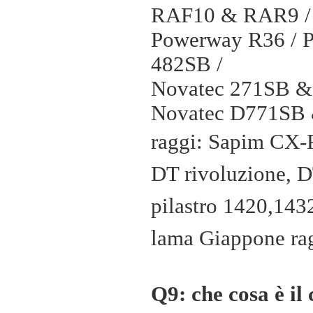
RAF10 & RAR9 /
Powerway R36 /
482SB /
Novatec 271SB 
Novatec D771SB
raggi: Sapim CX-
DT rivoluzione, 
pilastro 1420,143
lama
Giappone
ra
Q9: che cosa è il