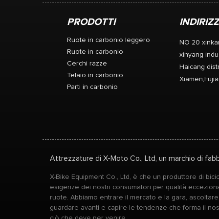
PRODOTTI
INDIRIZ
Ruote in carbonio leggero
NO 20 xinka
Ruote in carbonio
xinyang indus
Cerchi razze
Haicang distr
Telaio in carbonio
Xiamen,Fujia
Parti in carbonio
Attrezzature di X-Moto Co., Ltd, un marchio di fabb
X-Bike Equipment Co., Ltd, è che un produttore di bicic
esigenze dei nostri consumatori per qualità ecceziona
ruote. Abbiamo entrare il mercato e la gara, ascoltar
guardare avanti e capire le tendenze che forma il no
ciò che deve per venire.