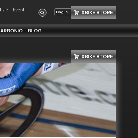
tizie
Eventi
XBIKE STORE
Condividi
+
Lingua
 CARBONIO
BLOG
XBIKE STORE