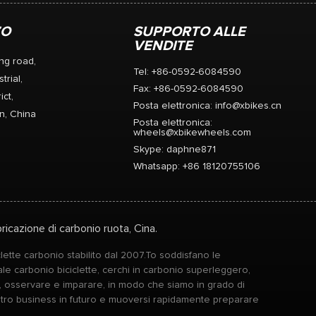
ZO
SUPPORTO ALLE
VENDITE
ng road,
Tel: +86-0592-6084590
trial,
Fax: +86-0592-6084590
ict,
Posta elettronica:
info@xbikes.cn
n, China
Posta elettronica:
wheels@xbikewheels.com
Skype:
daphne871
Whatsapp: +86 18120755106
ricazione di carbonio ruota, Cina.
lette carbonio stabilito dal 2007.To soddisfano le
le carbonio biciclette, cerchi in carbonio superleggero,
e, osservare e imparare, in modo che siamo in grado di
stro business in futuro e muoversi rapidamente preparare