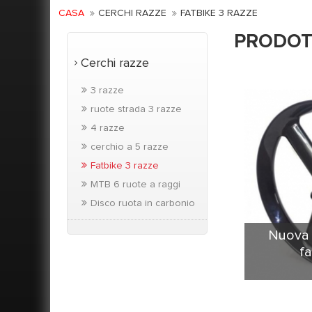
CASA
CERCHI RAZZE
FATBIKE 3 RAZZE
PRODOT
Cerchi razze
3 razze
ruote strada 3 razze
4 razze
cerchio a 5 razze
Fatbike 3 razze
MTB 6 ruote a raggi
Disco ruota in carbonio
Nuova f
fa
3 ruote a 
materia