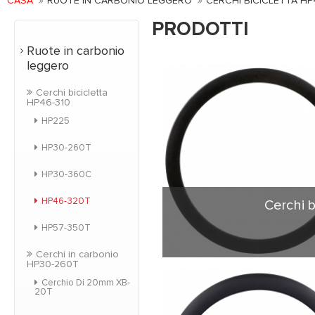
CASA
RUOTE IN CARBONIO LEGGERO
CERCHI BICICLETTA HP
PRODOTTI
Ruote in carbonio
leggero
Cerchi bicicletta
HP46-310
HP225
HP30-260T
HP30-360C
HP46-320T
Cerchi b
HP57-350T
Cerchi in carbonio
HP30-260T
Il cerchio più leggero
e dalla Germania. So
Cerchio Di 20mm XB-
20T
ine