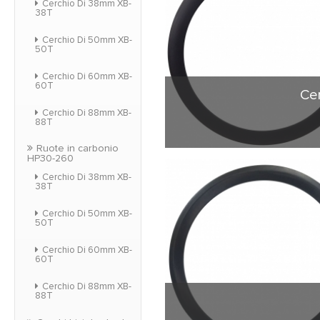
Cerchio Di 38mm XB-
38T
Cerchio Di 50mm XB-
50T
Cerchio Di 60mm XB-
60T
Ce
Cerchio Di 88mm XB-
88T
Ruote in carbonio
HP serie cerchi & 
HP30-260
rendono più forte. Es
Cerchio Di 38mm XB-
38T
PMI, il suo peso è in
Cerchio Di 50mm XB-
50T
Cerchio Di 60mm XB-
60T
Cerchio Di 88mm XB-
88T