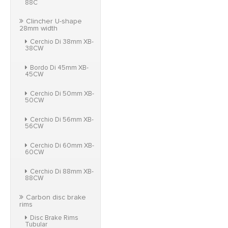
88C
Clincher U-shape
28mm width
Cerchio Di 38mm XB-
38CW
Bordo Di 45mm XB-
45CW
Cerchio Di 50mm XB-
50CW
Cerchio Di 56mm XB-
56CW
Cerchio Di 60mm XB-
60CW
Cerchio Di 88mm XB-
88CW
Carbon disc brake
rims
Disc Brake Rims
Tubular