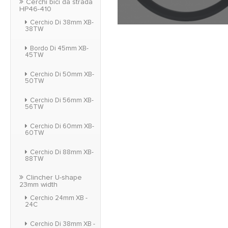
Cerchi bici da strada
HP46-410
Cerchio Di 38mm XB-
38TW
HP serie cerchi & 
rendono più forte. Es
Bordo Di 45mm XB-
PMI, il suo peso è in
45TW
Cerchio Di 50mm XB-
50TW
Cerchio Di 56mm XB-
56TW
Cerchio Di 60mm XB-
60TW
Cerchio Di 88mm XB-
88TW
Clincher U-shape
23mm width
Cerchio 24mm XB -
24C
Cerchio Di 38mm XB -