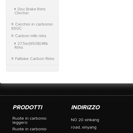
Disc Brake Rims
Clincher
Cerchio in carbonio
650C
Carbon mtb rims
27.5er(650B) Mtb
Rims
Fatbike Carbon Rims
PRODOTTI
INDIRIZZO
Ruote in carbonio
NO 20 xinkang
leggero
road, xinyang
Ruote in carbonio