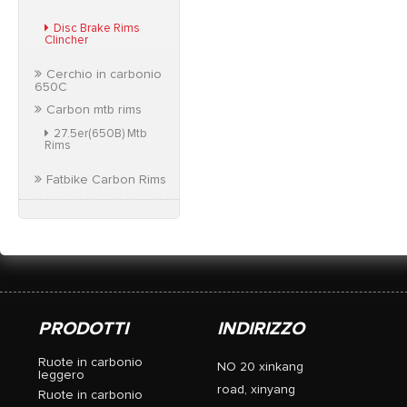
Disc Brake Rims
Clincher
Cerchio in carbonio
650C
Carbon mtb rims
27.5er(650B) Mtb
Rims
Fatbike Carbon Rims
PRODOTTI
INDIRIZZO
Ruote in carbonio
NO 20 xinkang
leggero
road, xinyang
Ruote in carbonio