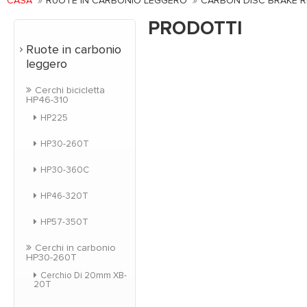
CASA
RUOTE IN CARBONIO LEGGERO
CARBON DISC BRAKE R
PRODOTTI
Ruote in carbonio
leggero
Cerchi bicicletta
HP46-310
HP225
HP30-260T
HP30-360C
HP46-320T
HP57-350T
Cerchi in carbonio
HP30-260T
Cerchio Di 20mm XB-
20T