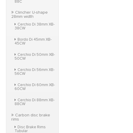
88C
Clincher U-shape
28mm width
Cerchio Di 38mm XB-
38CW
Bordo Di 45mm XB-
45CW
Cerchio Di 50mm XB-
50CW
Cerchio Di 56mm XB-
56CW
Cerchio Di 60mm XB-
60CW
Cerchio Di 88mm XB-
88CW
Carbon disc brake
rims
Disc Brake Rims
Tubular