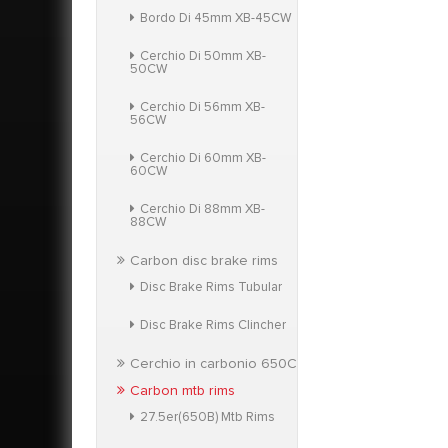
Bordo Di 45mm XB-45CW
Cerchio Di 50mm XB-
50CW
Cerchio Di 56mm XB-
56CW
Cerchio Di 60mm XB-
60CW
Cerchio Di 88mm XB-
88CW
Carbon disc brake rims
Disc Brake Rims Tubular
Disc Brake Rims Clincher
Cerchio in carbonio 650C
Carbon mtb rims
27.5er(650B) Mtb Rims