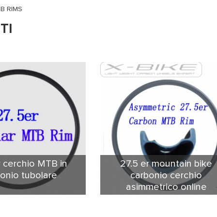
B RIMS
TI
r cerchio MTB in
27.5 er mountain bike
onio tubolare
carbonio cerchio
asimmetrico online
ubolare in carbonio MTB
Cerchio MTB 27.5 X-BIKE
 il nostro prodotto più
asimmetrico è stato creato e