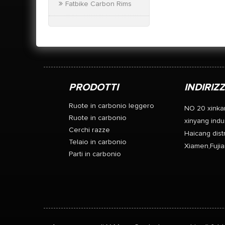
Fatbike Carbon Rims
PRODOTTI
INDIRIZ
Ruote in carbonio leggero
NO 20 xinka
Ruote in carbonio
xinyang indus
Cerchi razze
Haicang distr
Telaio in carbonio
Xiamen,Fujia
Parti in carbonio