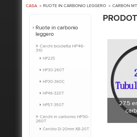
CASA
RUOTE IN CARBONIO LEGGERO
CARBON MT
PRODOT
Ruote in carbonio
leggero
Cerchi bicicletta HP46-
310
HP225
HP30-260T
HP30-360C
HP46-320T
27.5 e
HP57-350T
carb
Cerchi in carbonio HP30-
260T
27.5 er t
Cerchio Di 20mm XB-20T
cerchio è