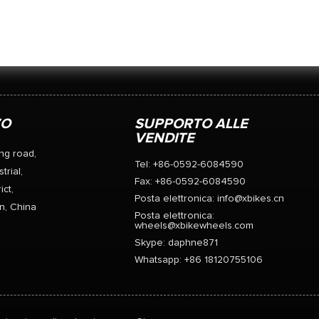
ZO
SUPPORTO ALLE
VENDITE
ng road,
Tel: +86-0592-6084590
trial,
Fax: +86-0592-6084590
ict,
Posta elettronica:
info@xbikes.cn
n, China
Posta elettronica:
wheels@xbikewheels.com
Skype:
daphne871
Whatsapp: +86 18120755106